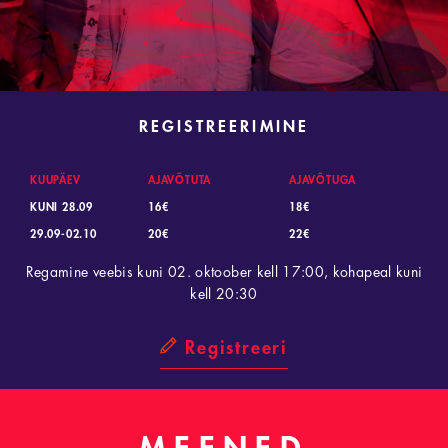
REGISTREERIMINE
KUUPÄEV
AJAVÕTUTA
AJAVÕTUGA
KUNI 28.09
16€
18€
29.09-02.10
20€
22€
Regamine veebis kuni 02. oktoober kell 17:00, kohapeal kuni
kell 20:30
Registreeri