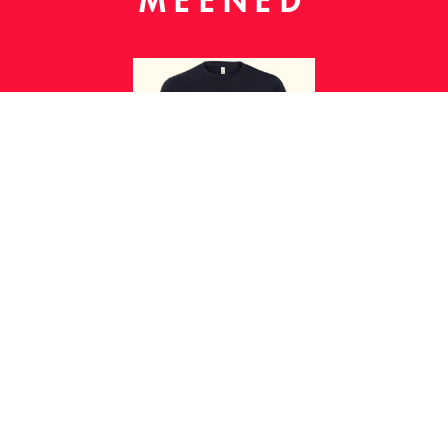
MEENED
T-särk
€
19
Osta
RAJAKAART