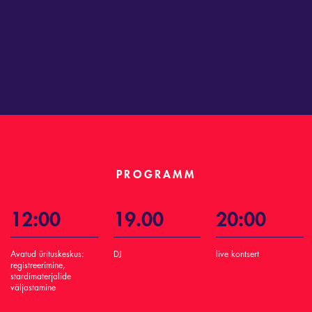
PROGRAMM
12:00
19.00
20:00
Avatud ürituskeskus:
DJ
live kontsert
registreerimine,
stardimaterjalide
väljastamine